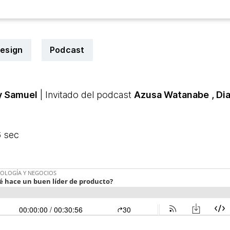
design
Podcast
y Samuel
| Invitado del podcast
Azusa Watanabe
, Di
6 sec