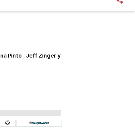
ana Pinto
, Jeff Zinger
y