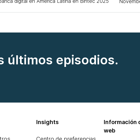
 banca digital en América Latina en Bintec 2025
Novembe
s últimos episodios.
Insights
Información d
web
tros
Centro de preferencias