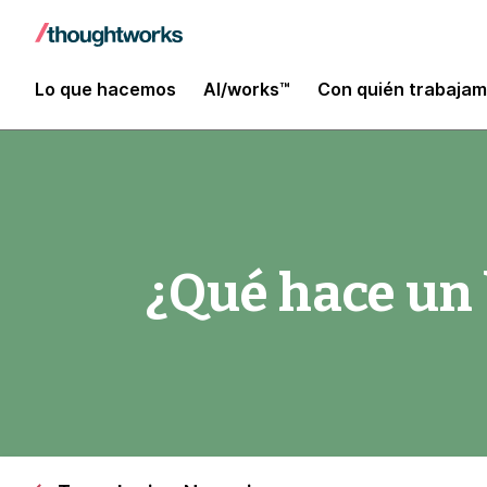
Lo que hacemos
AI/works™
Con quién trabaja
¿Qué hace un 