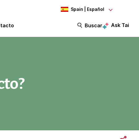
Spain | Español
Ask Tai
tacto
Buscar
cto?