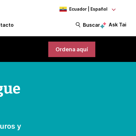
Ecuador | Español
Ask Tai
tacto
Buscar
Ordena aquí
gue
uros y