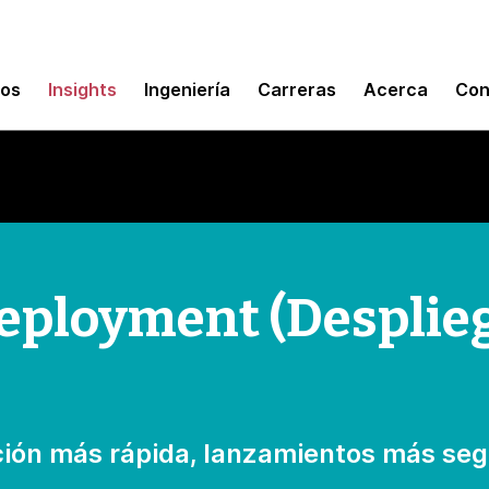
mos
Insights
Ingeniería
Carreras
Acerca
Con
eployment (Desplie
ción más rápida, lanzamientos más seg