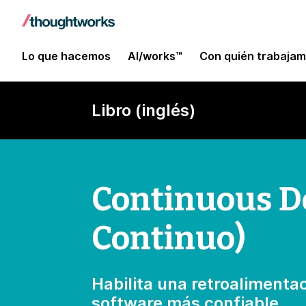
Lo que hacemos
AI/works™
Con quién trabaja
Libro (inglés)
Continuous D
Continuo)
Habilita una retroalimenta
software más confiable