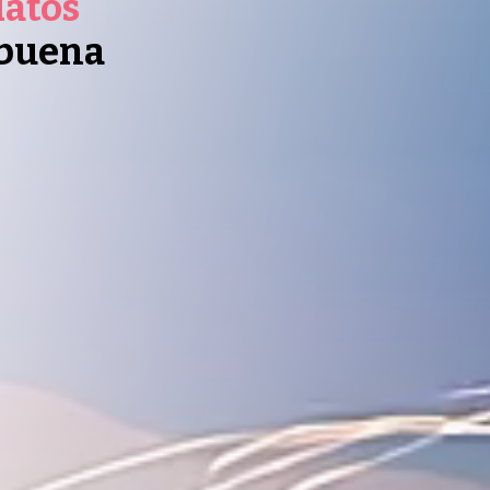
datos
 buena