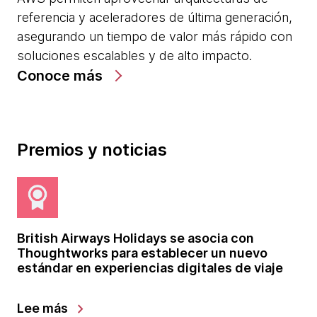
referencia y aceleradores de última generación,
asegurando un tiempo de valor más rápido con
soluciones escalables y de alto impacto.
Conoce más
Premios y noticias
British Airways Holidays se asocia con
Th
Thoughtworks para establecer un nuevo
pa
estándar en experiencias digitales de viaje
es
20
chevron_right
Lee más
Ap