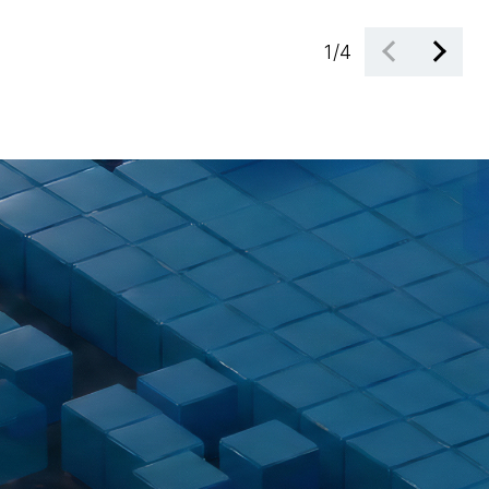
1
/
4