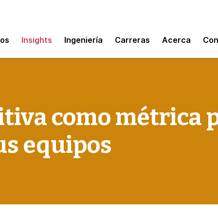
mos
Insights
Ingeniería
Carreras
Acerca
Con
itiva como métrica 
us equipos