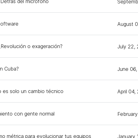
 Detrás del micrófono
Septemb
software
August 0
¿Revolución o exageración?
July 22,
en Cuba?
June 06,
o es solo un cambio técnico
April 04,
miento con gente normal
February
mo métrica para evolucionar tus equipos
January 