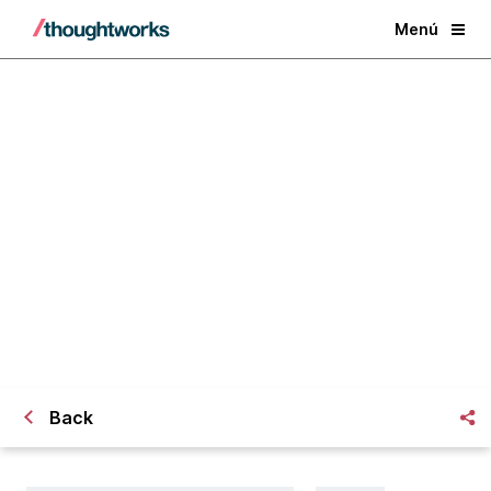
Menú
Nacidos para esto: ¿Cómo surgió la
imagen de los desarrolladores de
Software?
Back