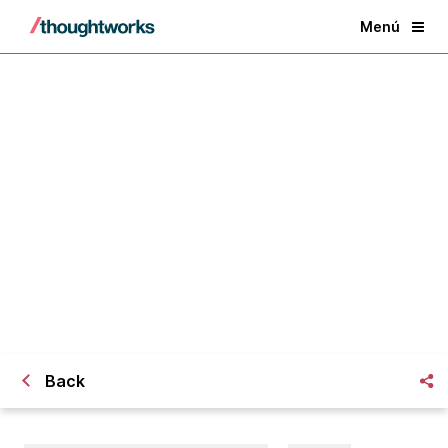
Menú
Nacidos para esto: ¿Cómo surgió la
imagen de los desarrolladores de
Software?
Back