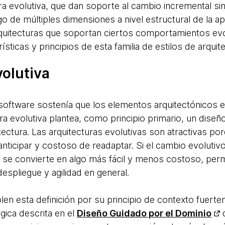
ra evolutiva, que dan soporte al cambio incremental 
argo de múltiples dimensiones a nivel estructural de la a
quitecturas que soportan ciertos comportamientos evol
ísticas y principios de esta familia de estilos de arquit
volutiva
 software sostenía que los elementos arquitectónicos er
ra evolutiva plantea, como principio primario, un dise
tectura. Las arquitecturas evolutivas son atractivas po
 anticipar y costoso de readaptar. Si el cambio evolut
a, se convierte en algo más fácil y menos costoso, per
despliegue y agilidad en general.
en esta definición por su principio de contexto fuert
ógica descrita en el
Diseño Guidado por el Dominio
d