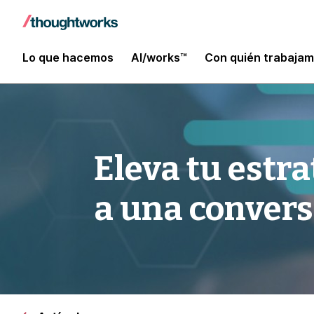
Lo que hacemos
AI/works™
Con quién trabaja
Eleva tu estra
a una conver