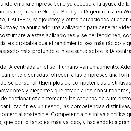
mundo en una empresa tiene ya acceso a la ayuda de la
 las mejoras de Google Bard y la IA generativa en Wo
nto, DALL-E 2, Midjourney y otras aplicaciones pueden 
 Runway ha anunciado una aplicación para generar víd
costumbre a estas aplicaciones y se perfeccionen, cont
ncia: es probable que el rendimiento sea más rápido y q
 aspecto más profundo e interesante sobre la IA centr
s de IA centrada en el ser humano van en aumento. Ade
ficamente diseñadas, ofrecen a las empresas una forma 
 de su personal. (Ejemplos de competencias distintiva
novadores y elegantes que atraen a los consumidores;
e gestionar eficientemente las cadenas de suministro
antilización es un riesgo, las competencias distintivas
comercial sostenible. Competencia distintiva significa 
, que por lo tanto es más valioso, y haciéndolo a gran