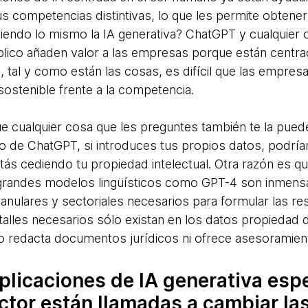
us competencias distintivas, lo que les permite obtener
endo lo mismo la IA generativa? ChatGPT y cualquier ot
blico añaden valor a las empresas porque están centra
, tal y como están las cosas, es difícil que las empre
sostenible frente a la competencia.
e cualquier cosa que les preguntes también te la puede
o de ChatGPT, si introduces tus propios datos, podrían 
estás cediendo tu propiedad intelectual. Otra razón es q
ir grandes modelos lingüísticos como GPT-4 son inmen
ranulares y sectoriales necesarios para formular las re
alles necesarios sólo existan en los datos propiedad 
 redacta documentos jurídicos ni ofrece asesoramient
plicaciones de IA generativa esp
ctor están llamadas a cambiar las