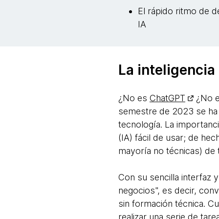
El rápido ritmo de d
IA
La inteligencia 
¿No es
ChatGPT
¿No es
semestre de 2023 se ha c
tecnología. La importanci
(IA) fácil de usar; de he
mayoría no técnicas) de 
Con su sencilla interfaz 
negocios", es decir, conv
sin formación técnica. C
realizar una serie de tar