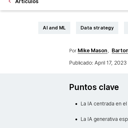
Artículos
AI and ML
Data strategy
Mike Mason
Barton
Por
,
Publicado: April 17, 2023
Puntos clave
La IA centrada en e
La IA generativa es