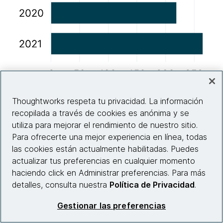
Thoughtworks respeta tu privacidad. La información
Fuente: Institute for Human-Centered AI, Stanford
recopilada a través de cookies es anónima y se
University, April 2023
utiliza para mejorar el rendimiento de nuestro sitio.
Para ofrecerte una mejor experiencia en línea, todas
las cookies están actualmente habilitadas. Puedes
Sin embargo, el potencial de contratiempos no debe
actualizar tus preferencias en cualquier momento
provocar parálisis. Los principios básicos de la
haciendo click en Administrar preferencias. Para más
tecnología responsable, que garantizan que las
detalles, consulta nuestra
Política de Privacidad
.
soluciones se basen en valores como la equidad, la
accesibilidad y la sostenibilidad, valores que muchas
Gestionar las preferencias
empresas ya tienen, forman una primera línea de