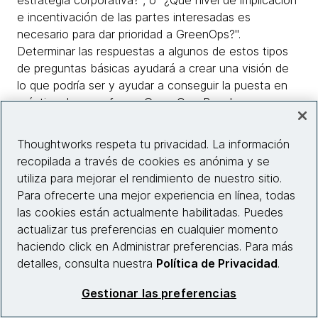
e incentivación de las partes interesadas es
necesario para dar prioridad a GreenOps?".
Determinar las respuestas a algunos de estos tipos
de preguntas básicas ayudará a crear una visión de
lo que podría ser y ayudar a conseguir la puesta en
práctica de un enfoque GreenOps. Para las
organizaciones que deseen determinar los siguientes
pasos en este ciclo de optimización continua, miren
Thoughtworks respeta tu privacidad. La información
hacia la automatización. Junto con la automatización
recopilada a través de cookies es anónima y se
de los informes de datos, podrían implementarse
utiliza para mejorar el rendimiento de nuestro sitio.
alertas de emisiones automatizadas y en tiempo real
Para ofrecerte una mejor experiencia en línea, todas
junto con alertas presupuestarias. Los equipos
las cookies están actualmente habilitadas. Puedes
internos podrían considerar la implantación de una
actualizar tus preferencias en cualquier momento
especie de "asignación de carbono" que podría ir de
haciendo click en Administrar preferencias. Para más
la mano de una asignación presupuestaria. Así pues,
detalles, consulta nuestra
Política de Privacidad
.
mientras el mundo se propone reducir
colectivamente las emisiones de gases de efecto
Gestionar las preferencias
invernadero y las empresas siguen diseñando