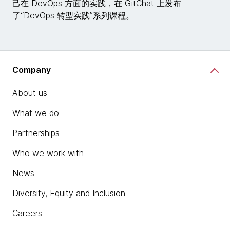
己在 DevOps 方面的实践，在 GitChat 上发布
了“DevOps 转型实践”系列课程。
Company
About us
What we do
Partnerships
Who we work with
News
Diversity, Equity and Inclusion
Careers