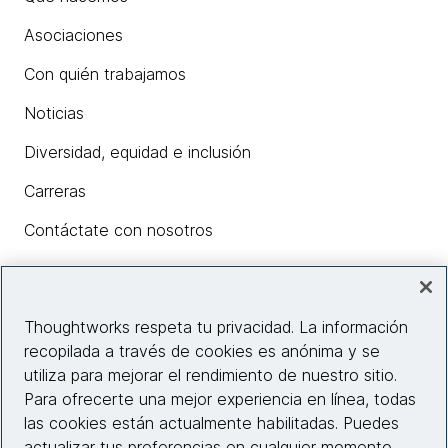
Asociaciones
Con quién trabajamos
Noticias
Diversidad, equidad e inclusión
Carreras
Contáctate con nosotros
Insights
Thoughtworks respeta tu privacidad. La información
recopilada a través de cookies es anónima y se
utiliza para mejorar el rendimiento de nuestro sitio.
Información del sitio web
Para ofrecerte una mejor experiencia en línea, todas
las cookies están actualmente habilitadas. Puedes
Conecta con nosotros
actualizar tus preferencias en cualquier momento