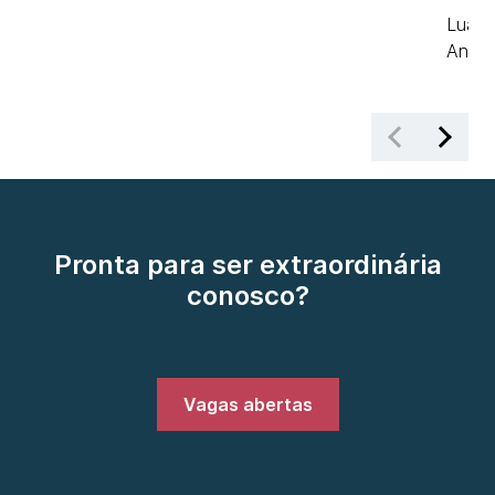
Luana
Analy
Pronta para ser extraordinária
conosco?
Vagas abertas