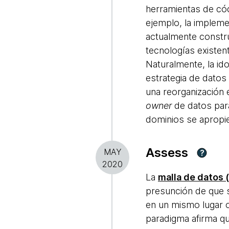
herramientas de cód
ejemplo, la impleme
actualmente constru
tecnologías existe
Naturalmente, la i
estrategia de datos
una reorganización e
owner
de datos para
dominios se apropi
Assess
MAY
?
2020
La
malla de datos (
presunción de que se
en un mismo lugar o
paradigma afirma q