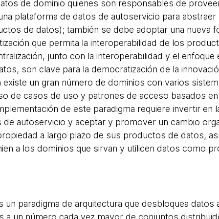
datos de dominio quienes son responsables de prove
una plataforma de datos de autoservicio para abstraer 
uctos de datos); también se debe adoptar una nueva f
tización que permita la interoperabilidad de los produc
ralización, junto con la interoperabilidad y el enfoque 
os, son clave para la democratización de la innovaci
ón existe un gran número de dominios con varios sist
rso de casos de uso y patrones de acceso basados en 
implementación de este paradigma requiere invertir en 
 de autoservicio y aceptar y promover un cambio orga
propiedad a largo plazo de sus productos de datos, as
ien a los dominios que sirvan y utilicen datos como p
 un paradigma de arquitectura que desbloquea datos a
 a un número cada vez mayor de conjuntos distribuid