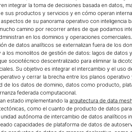
en integrar la toma de decisiones basada en datos, mach
 sus productos y servicios y en cómo operan interna
 aspectos de su panorama operativo con inteligencia 
mucho camino por recorrer antes de que podamos integ
dministran en los dominios y operaciones comerciales.
ión de datos analíticos se externalizan fuera de los d
y a los monolitos de gestión de datos: lagos de datos
ue sociotécnico descentralizado para eliminar la dicot
ales. Su objetivo es integrar el intercambio y el uso d
perativo y cerrar la brecha entre los planos operativo 
ad de los datos de dominio, datos como producto, pla
ernanza federada computacional.
han estado implementando la
arquitectura de data mes
tectónicas, como el cuanto de producto de datos para e
unidad autónoma de intercambio de datos analíticos i
reado capacidades de plataforma de datos de autoservic