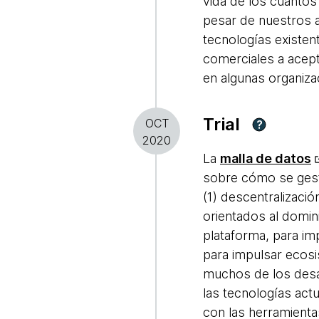
vida de los cuanto
pesar de nuestros 
tecnologías existen
comerciales a acept
en algunas organiza
Trial
OCT
?
2020
La
malla de datos
sobre cómo se gesti
(1) descentralizació
orientados al domin
plataforma, para im
para impulsar ecosis
muchos de los desaf
las tecnologías act
con las herramienta