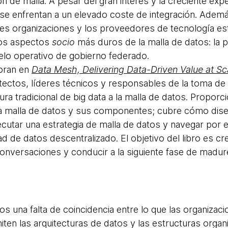
n de malla. A pesar del gran interés y la creciente expe
se enfrentan a un elevado coste de integración. Además
s organizaciones y los proveedores de tecnología est
los aspectos
socio
más duros de la malla de datos: la 
elo operativo de gobierno federado.
loran en
Data Mesh, Delivering Data-Driven Value at Sc
itectos, líderes técnicos y responsables de la toma de 
ura tradicional de big data a la malla de datos. Propor
 la malla de datos y sus componentes; cubre cómo dise
ecutar una estrategia de malla de datos y navegar por e
 de datos descentralizado. El objetivo del libro es c
conversaciones y conducir a la siguiente fase de madure
 una falta de coincidencia entre lo que las organizac
iten las arquitecturas de datos y las estructuras organi