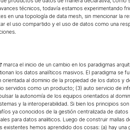
s de productos de datos de manera declarativa, como 
avances técnicos, todavía estamos experimentando fric
tes en una topología de data mesh, sin mencionar la re
ar el uso compartido y el uso de datos como una resp
ciones.
marca el inicio de un cambio en los paradigmas arqui
onan los datos analíticos masivos. El paradigma se fu
n orientada al dominio de la propiedad de los datos y d
io servidos como un producto; (3) auto servicio de in
pulsar la autonomía de los equipos orientados al domin
temas y la interoperabilidad. Si bien los principios son
íos ya conocidos de la gestión centralizada de datos a
uales para datos analiticos. Luego de construir mallas
s existentes hemos aprendido dos cosas: (a) hay una 