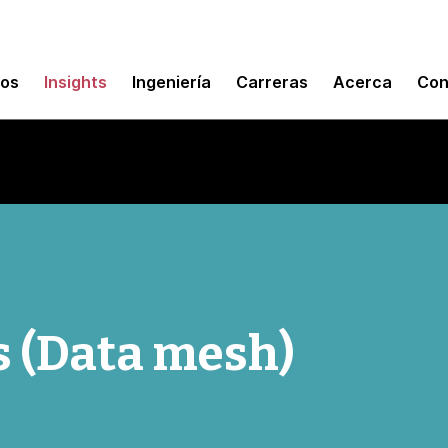
mos
Insights
Ingeniería
Carreras
Acerca
Con
s (Data mesh)