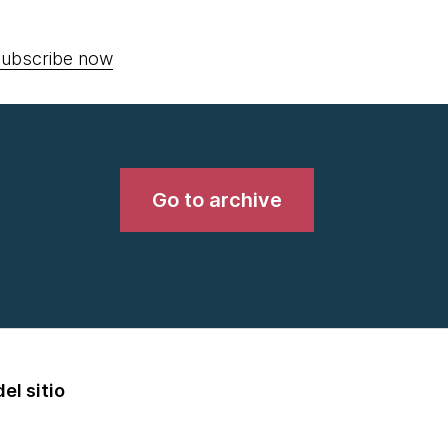
ubscribe now
Go to archive
el sitio