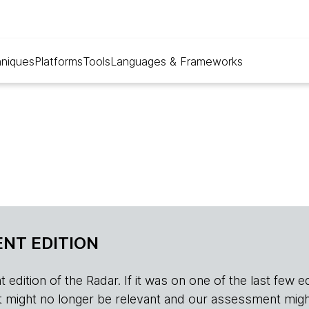
niques
Platforms
Tools
Languages & Frameworks
NT EDITION
edition of the Radar. If it was on one of the last few edition
r, it might no longer be relevant and our assessment migh