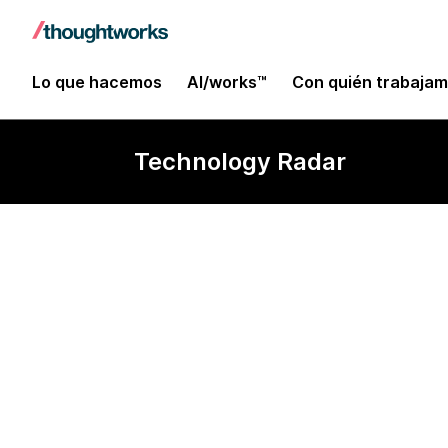
Lo que hacemos
AI/works™
Con quién trabaja
Technology Radar
Concrete ML