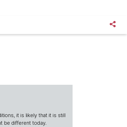
s, it is likely that it is still
t be different today.