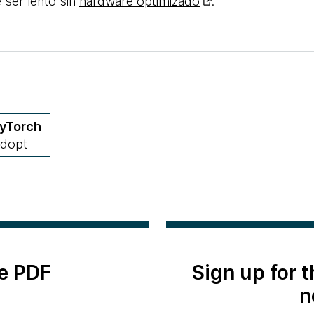
ser lento sin
hardware optimizado
.
yTorch
dopt
e PDF
Sign up for 
n