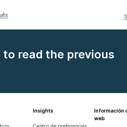
uês
S
e to read the previous
Insights
Información d
web
tros
Centro de preferencias