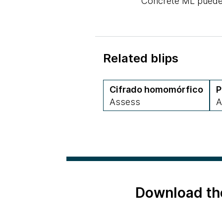
Concrete ML puede 
Related blips
Cifrado homomórfico
P
Assess
A
Download th