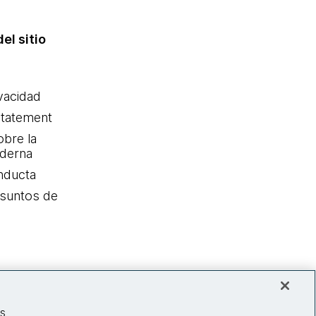
el sitio
ivacidad
statement
obre la
oderna
nducta
Asuntos de
as