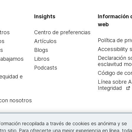
Insights
Información d
web
tros
Centro de preferencias
Política de pr
os
Artículos
Accessibility 
es
Blogs
Declaración s
rabajamos
Libros
esclavitud m
Podcasts
Código de co
 equidad e
Línea sobre 
Integridad
 con nosotros
Conecta con nosotros
nformación recopilada a través de cookies es anónima y se
tro sitio. Para ofrecerte una mejor experiencia en línea, tod