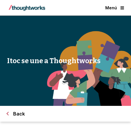
Menú
Itoc se une a Thoughtworks
Back