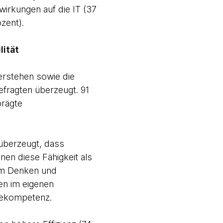
irkungen auf die IT (37
zent).
lität
erstehen sowie die
fragten überzeugt. 91
prägte
 überzeugt, dass
en diese Fähigkeit als
hem Denken und
ten im eigenen
iekompetenz.