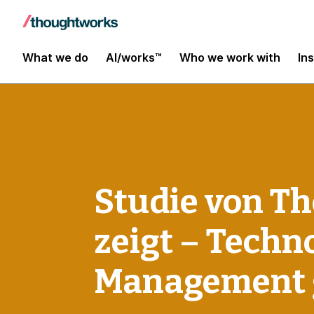
What we do
AI/works™
Who we work with
In
Studie von T
zeigt – Tech
Management 