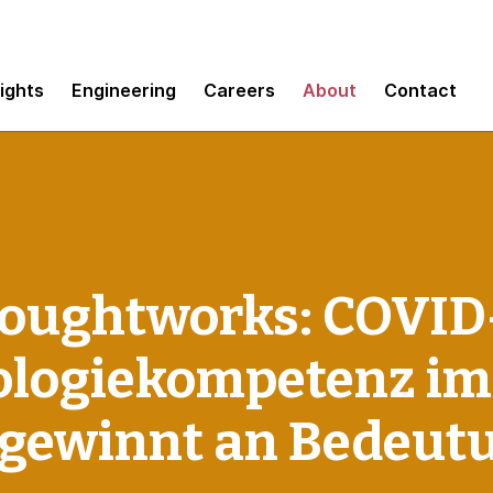
sights
Engineering
Careers
About
Contact
houghtworks: COVID
nologiekompetenz im
gewinnt an Bedeut