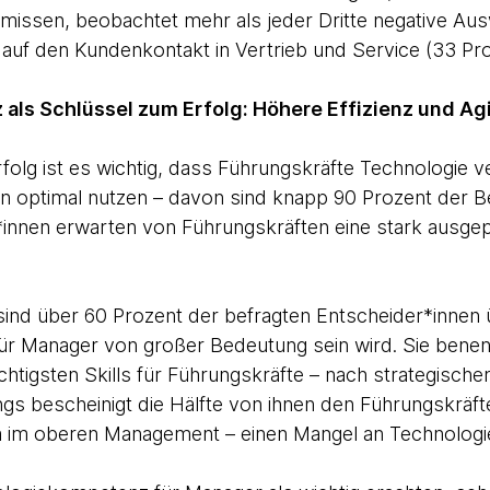
issen, beobachtet mehr als jeder Dritte negative Ausw
e auf den Kundenkontakt in Vertrieb und Service (33 Pro
ls Schlüssel zum Erfolg: Höhere Effizienz und Agi
lg ist es wichtig, dass Führungskräfte Technologie v
 optimal nutzen – davon sind knapp 90 Prozent der Be
*innen erwarten von Führungskräften eine stark ausge
t sind über 60 Prozent der befragten Entscheider*innen
r Manager von großer Bedeutung sein wird. Sie benenn
wichtigsten Skills für Führungskräfte – nach strategisc
ings bescheinigt die Hälfte von ihnen den Führungskräf
m im oberen Management – einen Mangel an Technolog