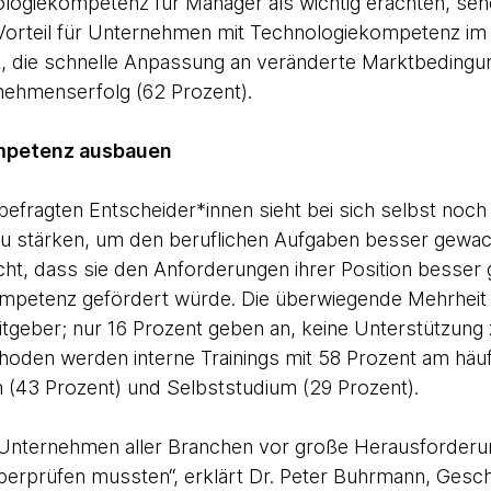
ologiekompetenz für Manager als wichtig erachten, sehe
n Vorteil für Unternehmen mit Technologiekompetenz 
tät, die schnelle Anpassung an veränderte Marktbedingu
rnehmenserfolg (62 Prozent).
mpetenz ausbauen
efragten Entscheider*innen sieht bei sich selbst noch P
 stärken, um den beruflichen Aufgaben besser gewac
cht, dass sie den Anforderungen ihrer Position besser
mpetenz gefördert würde. Die überwiegende Mehrheit e
geber; nur 16 Prozent geben an, keine Unterstützung z
oden werden interne Trainings mit 58 Prozent am häufi
 (43 Prozent) und Selbststudium (29 Prozent).
 Unternehmen aller Branchen vor große Herausforderun
 überprüfen mussten“, erklärt Dr. Peter Buhrmann, Gesc