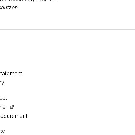
snutzen.
statement
ry
uct
ine
procurement
cy