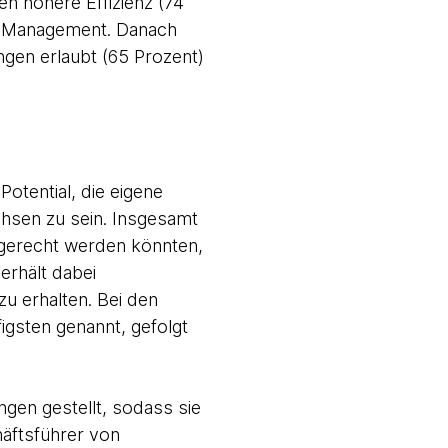
n höhere Effizienz (74
im Management. Danach
ngen erlaubt (65 Prozent)
otential, die eigene
hsen zu sein. Insgesamt
 gerecht werden könnten,
rhält dabei
u erhalten. Bei den
gsten genannt, gefolgt
gen gestellt, sodass sie
häftsführer von