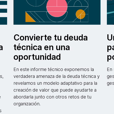
Convierte tu deuda
U
a
técnica en una
p
oportunidad
p
En este informe técnico exponemos la
En 
s,
verdadera amenaza de la deuda técnica y
ges
revelamos un modelo adaptativo para la
ges
n
creación de valor que puede ayudarte a
e
abordarla junto con otros retos de tu
organización.
s