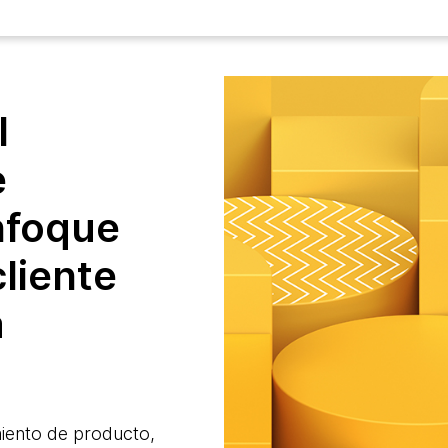
l
e
nfoque
cliente
a
miento de producto,