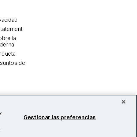
ivacidad
statement
obre la
oderna
nducta
Asuntos de
as
Gestionar las preferencias
.