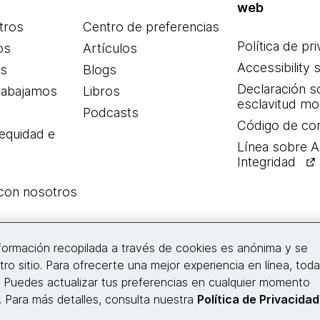
web
tros
Centro de preferencias
Política de pr
os
Artículos
Accessibility 
es
Blogs
Declaración s
rabajamos
Libros
esclavitud m
Podcasts
Código de co
 equidad e
Línea sobre 
Integridad
 con nosotros
Conecta con nosotros
nformación recopilada a través de cookies es anónima y se
tro sitio. Para ofrecerte una mejor experiencia en línea, tod
. Puedes actualizar tus preferencias en cualquier momento
© 2026 Thoughtworks, Inc.
s. Para más detalles, consulta nuestra
Política de Privacidad