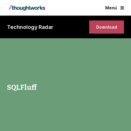
Menú
Technology Radar
Download
SQLFluff