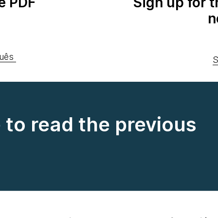
e PDF
Sign up for 
n
uês
S
e to read the previous