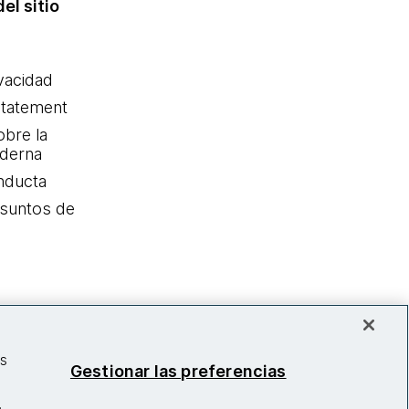
el sitio
ivacidad
statement
obre la
oderna
nducta
Asuntos de
as
Gestionar las preferencias
.