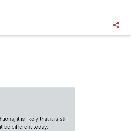
s, it is likely that it is still
t be different today.