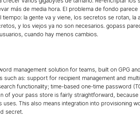
ía crecer varios gigabytes de tamaño. Re-encriptar los
evar más de media hora. El problema de fondo parece 
tiempo: la gente va y viene, los secretos se rotan, la 
etos, y los viejos ya no son necesarios. gopass parec
usuarios, cuando hay menos cambios.
word management solution for teams, built on GPG an
 such as: support for recipient management and multi
e search functionality; time-based one-time password (
on of your pass store is fairly straightforward, becaus
s uses. This also means integration into provisioning 
ed secret.