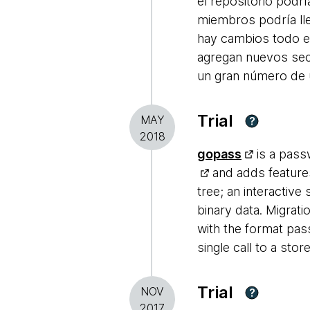
el repositorio podr
miembros podría ll
hay cambios todo el 
agregan nuevos secr
un gran número de 
Trial
MAY
?
2018
gopass
is a pass
and adds features
tree; an interactiv
binary data. Migrati
with the format pas
single call to a stor
Trial
NOV
?
2017