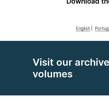
Download th
English
|
Portug
Visit our archiv
volumes