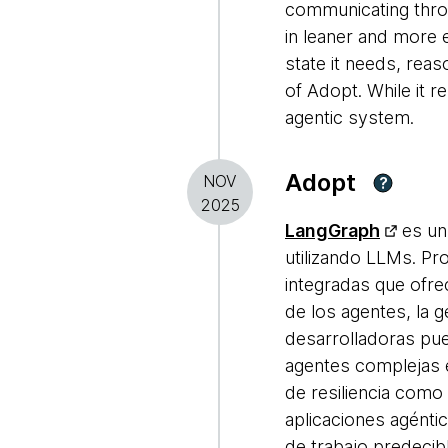
communicating throu
in leaner and more 
state it needs, rea
of Adopt. While it r
agentic system.
Adopt
NOV
?
2025
LangGraph
es un
utilizando LLMs. Pr
integradas que ofre
de los agentes, la g
desarrolladoras pue
agentes complejas 
de resiliencia como
aplicaciones agénti
de trabajo predecib