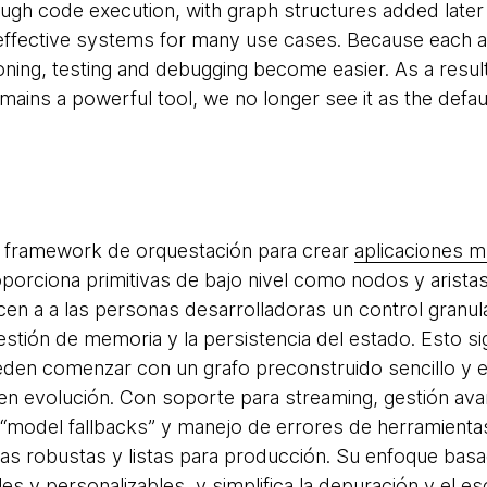
gh code execution, with graph structures added later 
effective systems for many use cases. Because each a
soning, testing and debugging become easier. As a res
emains a powerful tool, we no longer see it as the defau
 framework de orquestación para crear
aplicaciones m
oporciona primitivas de bajo nivel como nodos y arista
cen a a las personas desarrolladoras un control granula
estión de memoria y la persistencia del estado. Esto si
den comenzar con un grafo preconstruido sencillo y es
en evolución. Con soporte para streaming, gestión av
 “model fallbacks” y manejo de errores de herramient
cas robustas y listas para producción. Su enfoque basad
les y personalizables, y simplifica la depuración y el 