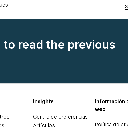
uês
S
e to read the previous
Insights
Información d
web
tros
Centro de preferencias
Política de pr
os
Artículos