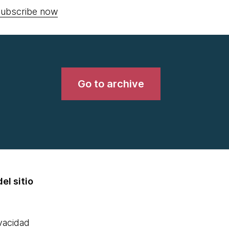
ubscribe now
Go to archive
el sitio
ivacidad