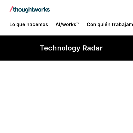
Lo que hacemos
AI/works™
Con quién trabaja
Technology Radar
LangGraph