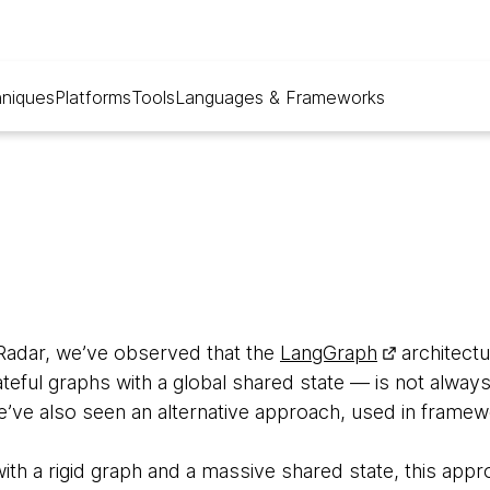
niques
Platforms
Tools
Languages & Frameworks
Radar, we’ve observed that the
LangGraph
architectu
teful graphs with a global shared state — is not always
e’ve also seen an alternative approach, used in frame
with a rigid graph and a massive shared state, this app