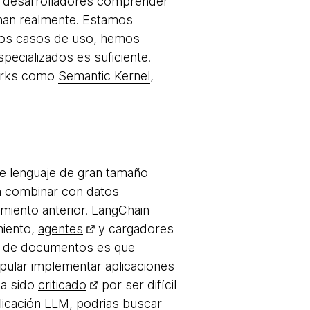
los desarrolladores comprender
onan realmente. Estamos
e los casos de uso, hemos
cializados es suficiente.
works como
Semantic Kernel
,
e lenguaje de gran tamaño
en combinar con datos
miento anterior. LangChain
miento,
agentes
y cargadores
es de documentos es que
pular implementar aplicaciones
ha sido
criticado
por ser difícil
licación LLM, podrias buscar