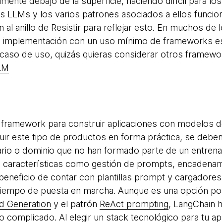
lmente debajo de la superficie, haciendo difícil para 
s LLMs y los varios patrones asociados a ellos funci
al anillo de Resistir para reflejar esto. En muchos d
 implementación con un uso mínimo de frameworks espe
caso de uso, quizás quieras considerar otros frame
LM
framework para construir aplicaciones con modelos d
uir este tipo de productos en forma práctica, se deb
rio o dominio que no han formado parte de un entrena
on características como gestión de prompts, encadena
beneficio de contar con plantillas prompt y cargador
 tiempo de puesta en marcha. Aunque es una opción po
d Generation
y el patrón
ReAct prompting
, LangChain 
 complicado. Al elegir un stack tecnológico para tu ap