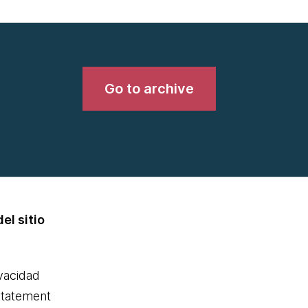
Go to archive
el sitio
ivacidad
statement