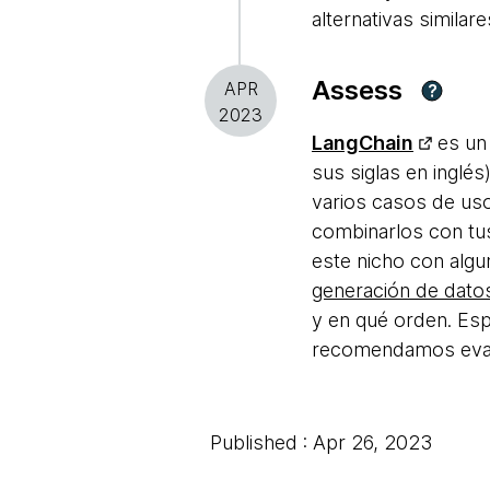
alternativas simila
Assess
APR
?
2023
LangChain
es un 
sus siglas en inglé
varios casos de uso
combinarlos con tus
este nicho con algu
generación de dat
y en qué orden. Es
recomendamos eval
Published : Apr 26, 2023