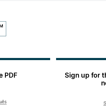
LM
e PDF
Sign up for 
n
uês
S