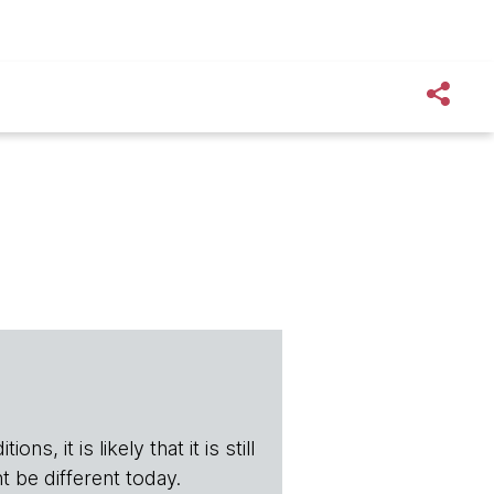
s, it is likely that it is still
t be different today.