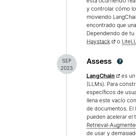
está ocurriendo rea
y controlar cómo lo
moviendo LangChain 
encontrado que una
Dependiendo de tu 
Haystack
o
LiteL
Assess
SEP
?
2023
LangChain
es un 
(LLMs). Para constr
específicos de usua
llena este vacío c
de documentos. El 
pueden acelerar el
Retrieval-Augmente
de usar y demasiado