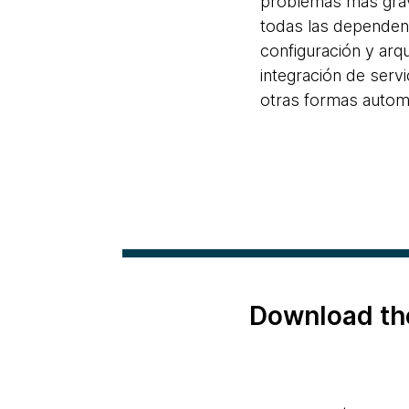
problemas más grave
todas las dependenci
configuración y arq
integración de servi
otras formas automá
Download th