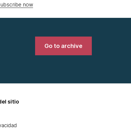
ubscribe now
Go to archive
el sitio
ivacidad