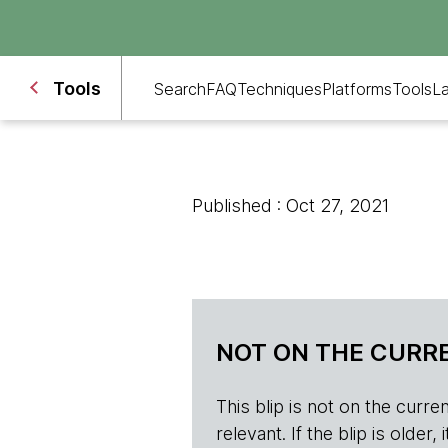
Tools
Search
FAQ
Techniques
Platforms
Tools
L
Published : Oct 27, 2021
NOT ON THE CURRE
This blip is not on the current 
relevant. If the blip is olde