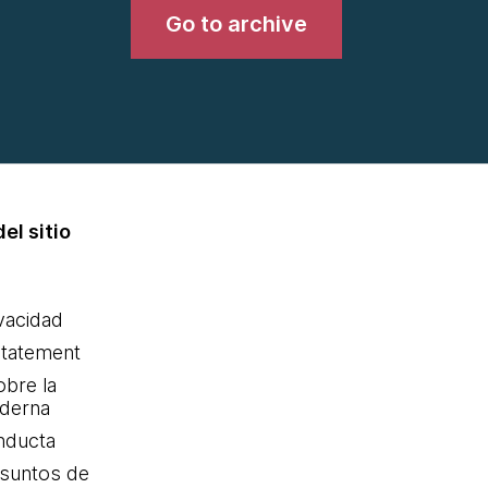
Go to archive
el sitio
ivacidad
statement
obre la
oderna
nducta
Asuntos de