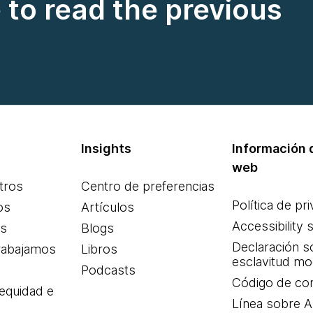
e to read the previous
Insights
Información d
web
tros
Centro de preferencias
Política de pr
os
Artículos
Accessibility 
es
Blogs
Declaración s
rabajamos
Libros
esclavitud m
Podcasts
Código de co
 equidad e
Línea sobre 