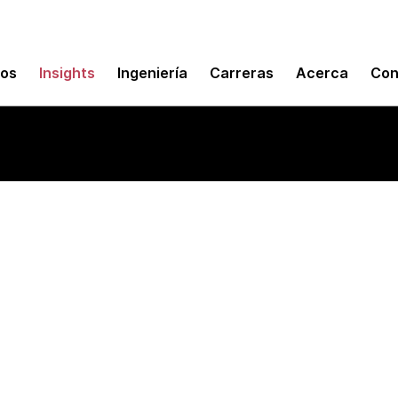
mos
Insights
Ingeniería
Carreras
Acerca
Con
 de desarrollo de Sn