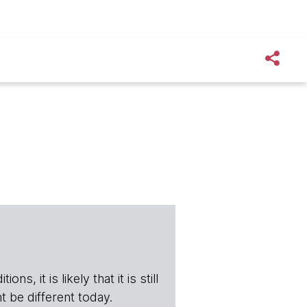
s, it is likely that it is still
t be different today.