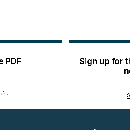
e PDF
Sign up for 
n
uês
S