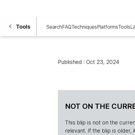
Tools
Search
FAQ
Techniques
Platforms
Tools
L
Published : Oct 23, 2024
NOT ON THE CURRE
This blip is not on the current 
relevant. If the blip is olde