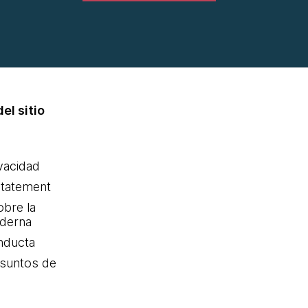
el sitio
ivacidad
statement
obre la
oderna
nducta
Asuntos de