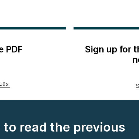
e PDF
Sign up for 
n
uês
S
e to read the previous