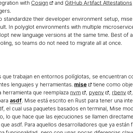
egration with
Cosign
and
GitHub Artifact Attestations
gers.
to standardize their developer environment setup, mi
. In polyglot environments with multiple microservices,
t new language versions at the same time. Best of all
oling, so teams do not need to migrate all at once.
 que trabajan en entornos políglotas, se encuentran c
ntes lenguajes y herramientas.
mise
tiene como obje
a herramienta que reemplaza
nvm
,
pyenv
,
rbenv
para
asdf
. Mise está escrito en Rust para tener una inte
df, el cual usa paquetes basados en terminal, Mise modi
, lo que hace que las ejecuciones se llamen directam
que asdf. Para aquellos desarrolladores que ya están f
a funcionalidad, pero con unas pocas diferencias clave