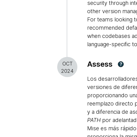
security through int
other version mana
For teams looking 
recommended default
when codebases adop
language-specific to
Assess
OCT
?
2024
Los desarrolladores
versiones de difere
proporcionando un
reemplazo directo 
y a diferencia de as
PATH
por adelantado
Mise es más rápido 
proporciona la mism