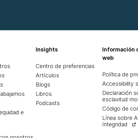
Insights
Información d
web
tros
Centro de preferencias
Política de pr
os
Artículos
Accessibility 
es
Blogs
Declaración s
rabajamos
Libros
esclavitud m
Podcasts
Código de co
 equidad e
Línea sobre 
Integridad
 con nosotros