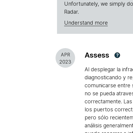
Unfortunately, we simply do
Radar.
Understand more
Assess
APR
?
2023
Al desplegar la in
diagnosticando y r
comunicarse entre s
no se pueda atraves
correctamente. Las 
los puertos correct
pero sólo recient
análisis generalmen