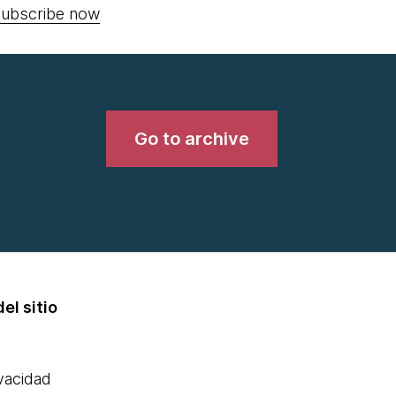
ubscribe now
Go to archive
el sitio
ivacidad