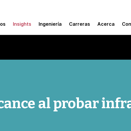
mos
Insights
Ingeniería
Carreras
Acerca
Con
lcance al probar inf