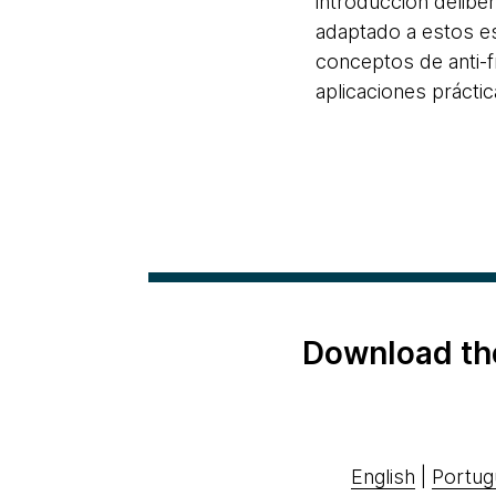
introducción delibe
adaptado a estos es
conceptos de anti-f
aplicaciones práct
Download th
English
|
Portug