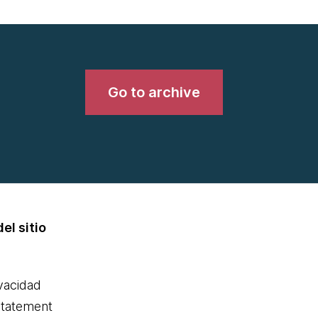
Go to archive
el sitio
ivacidad
statement