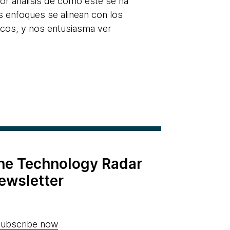
ior análisis de cómo éste se ha
s enfoques se alinean con los
nicos, y nos entusiasma ver
the Technology Radar
ewsletter
ubscribe now