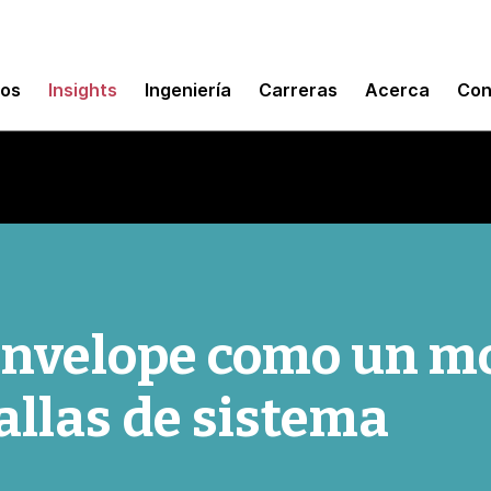
mos
Insights
Ingeniería
Carreras
Acerca
Con
nvelope como un mo
llas de sistema