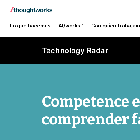
Lo que hacemos
AI/works™
Con quién trabaja
Technology Radar
Competence e
comprender fa