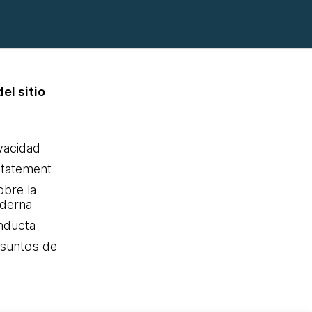
el sitio
ivacidad
statement
obre la
oderna
nducta
Asuntos de