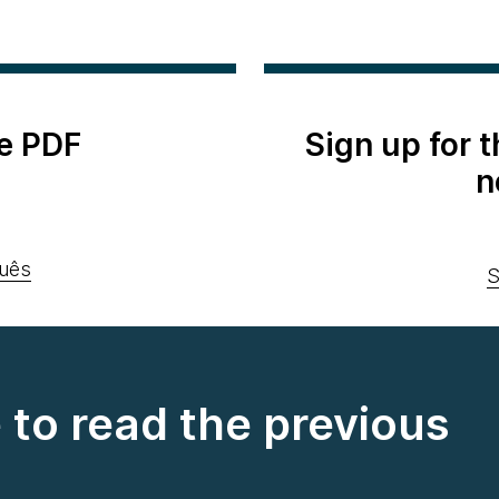
e PDF
Sign up for 
n
uês
S
e to read the previous