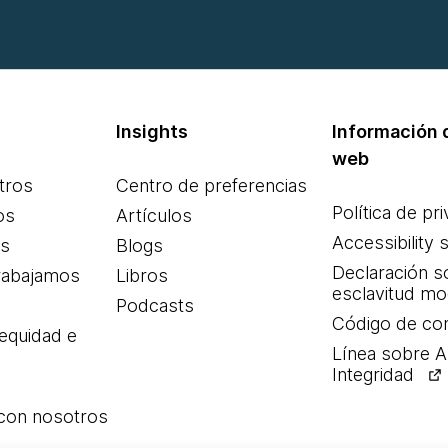
Insights
Información d
web
tros
Centro de preferencias
Política de pr
os
Artículos
Accessibility 
es
Blogs
Declaración s
rabajamos
Libros
esclavitud m
Podcasts
Código de co
 equidad e
Línea sobre 
Integridad
 con nosotros