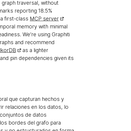
 graph traversal, without
marks reporting 18.5%
 a first-class
MCP server
temporal memory with minimal
eadiness. We’re using Graphiti
e graphs and recommend
lkorDB
as a lighter
 and pin dependencies given its
oral que capturan hechos y
r relaciones en los datos, lo
 conjuntos de datos
los bordes del grafo para
dos y no estructurados en forma