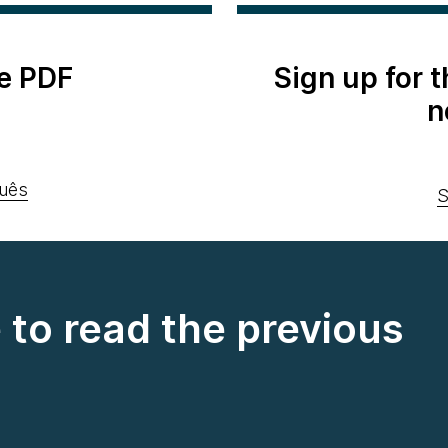
e PDF
Sign up for 
n
uês
S
e to read the previous