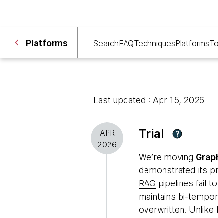
Platforms
Search
FAQ
Techniques
Platforms
To
Last updated : Apr 15, 2026
Trial
APR
?
2026
We’re moving
Graph
demonstrated its pr
RAG
pipelines fail 
maintains bi-tempor
overwritten. Unlike