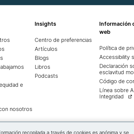
Insights
Información d
web
tros
Centro de preferencias
Política de pr
os
Artículos
Accessibility 
es
Blogs
Declaración s
rabajamos
Libros
esclavitud m
Podcasts
Código de co
 equidad e
Línea sobre 
Integridad
 con nosotros
Conecta con nosotros
nformación recopilada a través de cookies es anónima y se