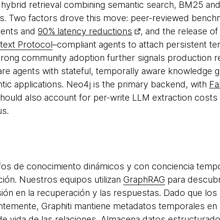
a hybrid retrieval combining semantic search, BM25 and
ls. Two factors drove this move: peer-reviewed bench
ments and
90% latency reductions
, and the release of
ext Protocol
–compliant agents to attach persistent 
 Strong community adoption further signals production r
ware agents with stateful, temporally aware knowledg
entic applications. Neo4j is the primary backend, with
Fa
should also account for per-write LLM extraction costs
us.
fos de conocimiento dinámicos y con conciencia temp
ción. Nuestros equipos utilizan
GraphRAG
para descubri
sión en la recuperación y las respuestas. Dado que los
ntemente, Graphiti mantiene metadatos temporales en 
s de vida de las relaciones. Almacena datos estructura