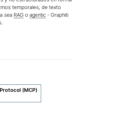
itmos temporales, de texto
ya sea
RAG
o
agentic
- Graphiti
s.
Protocol (MCP)