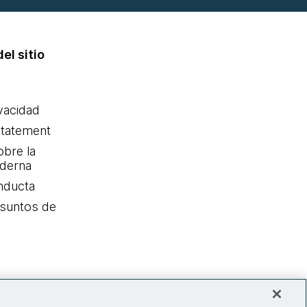
el sitio
ivacidad
statement
obre la
oderna
nducta
Asuntos de