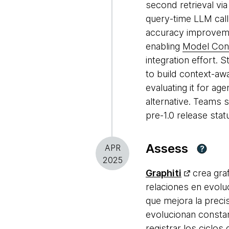
second retrieval vi
query-time LLM cal
accuracy improve
enabling
Model Cont
integration effort.
to build context-a
evaluating it for ag
alternative. Teams 
pre-1.0 release stat
Assess
APR
?
2025
Graphiti
crea gra
relaciones en evolu
que mejora la preci
evolucionan consta
registrar los ciclo