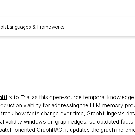
ols
Languages & Frameworks
iti
to Trial as this open-source temporal knowledge
oduction viability for addressing the LLM memory probl
to track how facts change over time, Graphiti ingests da
al validity windows on graph edges, so outdated facts a
 batch-oriented
GraphRAG
, it updates the graph increm