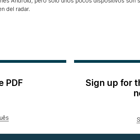
ones Android, pero solo unos pocos dispositivos son
n del radar.
e PDF
Sign up for 
n
uês
S