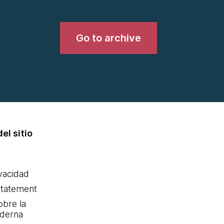
Go to archive
el sitio
ivacidad
statement
obre la
oderna