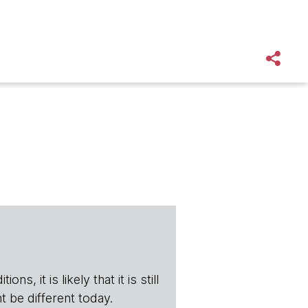
s, it is likely that it is still
t be different today.