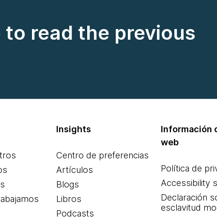
e to read the previous
Insights
Información d
web
tros
Centro de preferencias
Política de pr
os
Artículos
Accessibility 
es
Blogs
Declaración s
rabajamos
Libros
esclavitud m
Podcasts