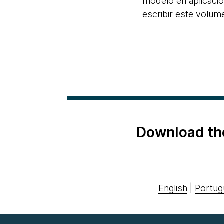
modelo en aplicaci
escribir este volume
Download th
English
|
Portug