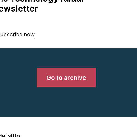
ewsletter
ubscribe now
Go to archive
el sitio