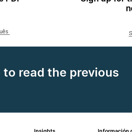
n
uês
S
e to read the previous
Insights
Información d