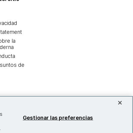
ivacidad
statement
obre la
oderna
nducta
Asuntos de
as
Gestionar las preferencias
.