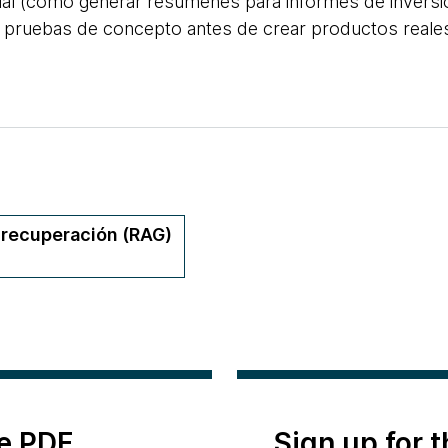
ial (como generar resúmenes para informes de inversión
 pruebas de concepto antes de crear productos reales 
 recuperación (RAG)
e PDF
Sign up for 