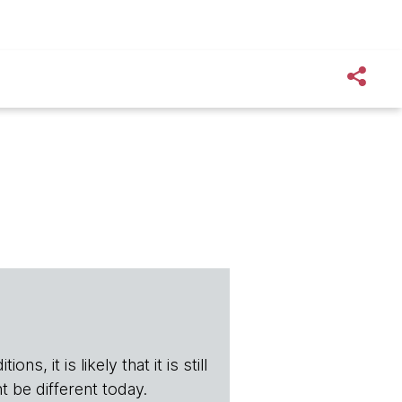
s, it is likely that it is still
t be different today.