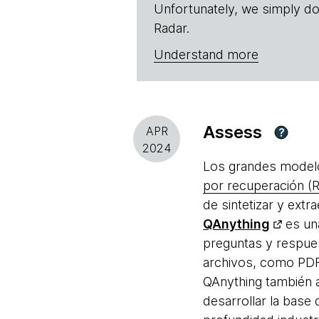
Unfortunately, we simply do
Radar.
Understand more
Assess
APR
?
2024
Los grandes modelo
por recuperación (R
de sintetizar y ext
QAnything
es una
preguntas y respue
archivos, como PDF
QAnything también ad
desarrollar la base