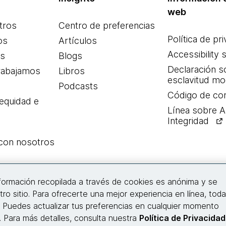
web
tros
Centro de preferencias
Política de pr
os
Artículos
Accessibility 
es
Blogs
Declaración s
rabajamos
Libros
esclavitud m
Podcasts
Código de co
 equidad e
Línea sobre 
Integridad
 con nosotros
Conecta con nosotros
nformación recopilada a través de cookies es anónima y se
tro sitio. Para ofrecerte una mejor experiencia en línea, tod
. Puedes actualizar tus preferencias en cualquier momento
© 2026 Thoughtworks, Inc.
s. Para más detalles, consulta nuestra
Política de Privacidad