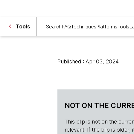
Tools
Search
FAQ
Techniques
Platforms
Tools
L
Published : Apr 03, 2024
NOT ON THE CURRE
This blip is not on the current 
relevant. If the blip is olde