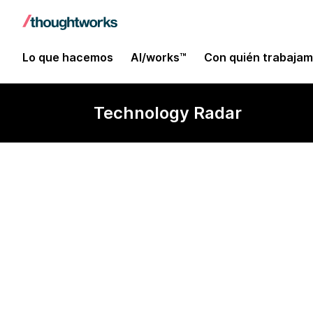
Lo que hacemos
AI/works™
Con quién trabaja
Technology Radar
QAnything