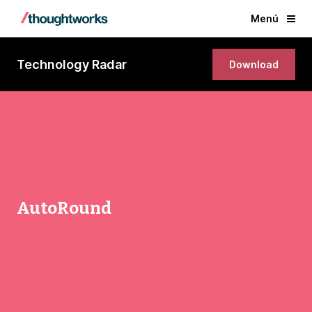
Menú
Technology Radar
Download
AutoRound