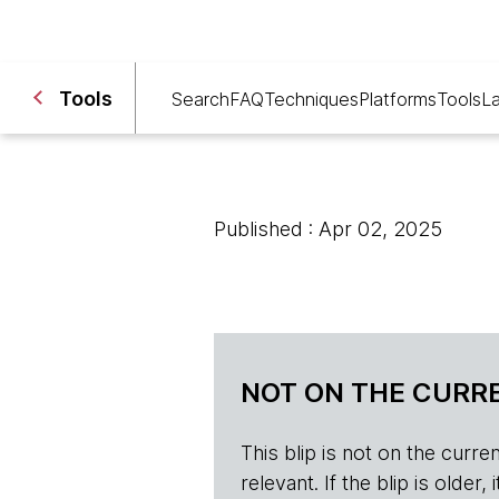
Tools
Search
FAQ
Techniques
Platforms
Tools
L
Published : Apr 02, 2025
NOT ON THE CURRE
This blip is not on the current 
relevant. If the blip is olde