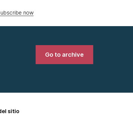
ubscribe now
Go to archive
el sitio