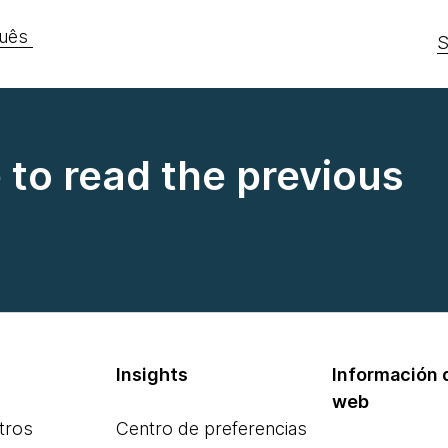
uês
S
e to read the previous
Insights
Información d
web
tros
Centro de preferencias