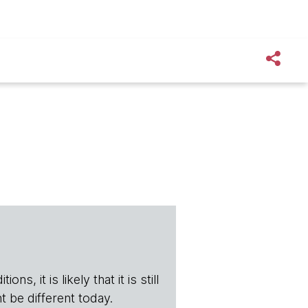
s, it is likely that it is still
t be different today.