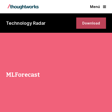
Menú
Technology Radar
Download
MLForecast