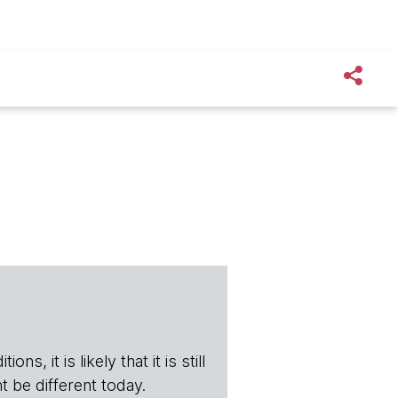
s, it is likely that it is still
t be different today.