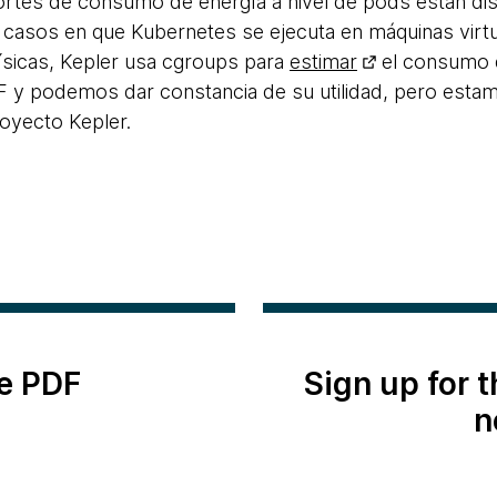
portes de consumo de energía a nivel de pods están d
s casos en que Kubernetes se ejecuta en máquinas virt
físicas, Kepler usa cgroups para
estimar
el consumo 
 y podemos dar constancia de su utilidad, pero estam
royecto Kepler.
e PDF
Sign up for 
n