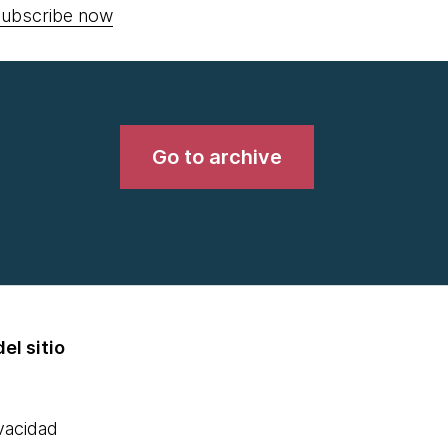
ubscribe now
Go to archive
el sitio
ivacidad