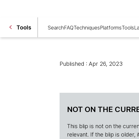
Tools
Search
FAQ
Techniques
Platforms
Tools
L
Published : Apr 26, 2023
NOT ON THE CURRE
This blip is not on the current 
relevant. If the blip is olde