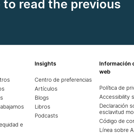
e to read the previous
Insights
Información d
web
tros
Centro de preferencias
Política de pr
os
Artículos
Accessibility 
es
Blogs
Declaración s
rabajamos
Libros
esclavitud m
Podcasts
Código de co
 equidad e
Línea sobre 