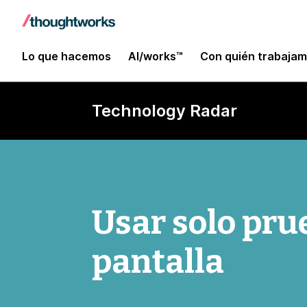
Lo que hacemos
AI/works™
Con quién trabaja
Technology Radar
Usar solo pru
pantalla