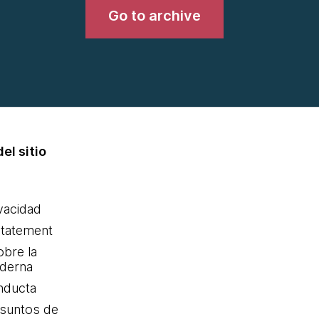
Go to archive
el sitio
ivacidad
statement
obre la
oderna
nducta
Asuntos de