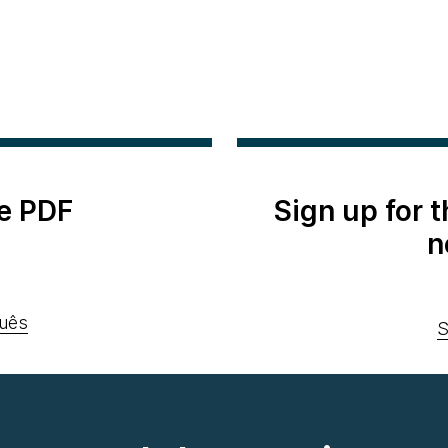
e PDF
Sign up for 
n
uês
S