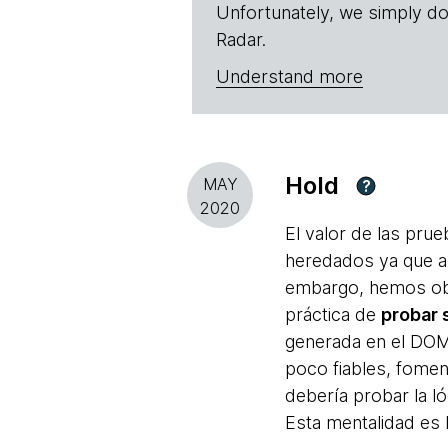
Unfortunately, we simply do
Radar.
Understand more
Hold
MAY
?
2020
El valor de las pru
heredados ya que as
embargo, hemos obs
práctica de
probar 
generada en el DOM
poco fiables, foment
debería probar la l
Esta mentalidad es 