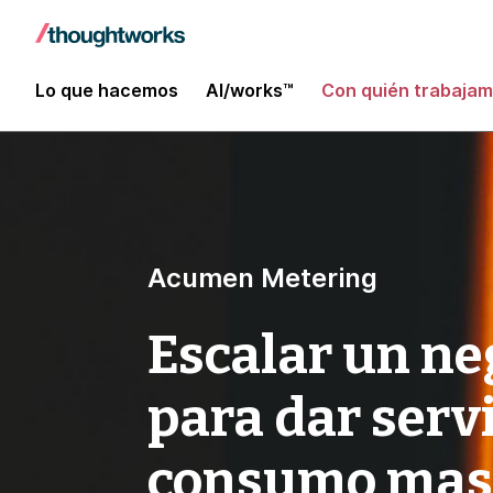
Lo que hacemos
AI/works™
Con quién trabaja
Acumen Metering
Escalar un ne
para dar serv
consumo mas