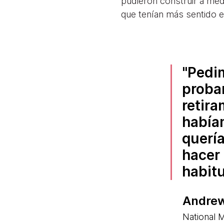
pudieron construir a med
que tenían más sentido en
Pedim
probar
retira
había
quería
hacer 
habitu
Andrew
National 