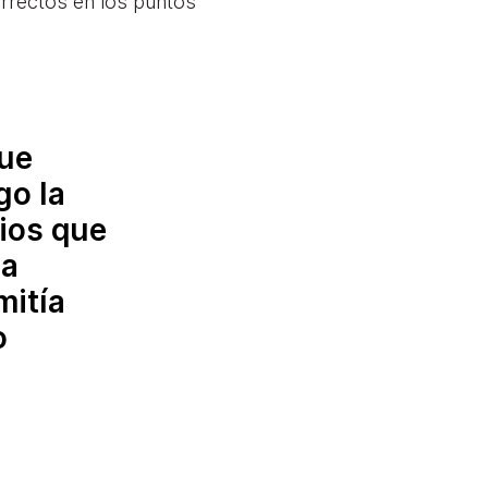
orrectos en los puntos
que
go la
ios que
la
mitía
o