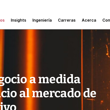
mos
Insights
Ingeniería
Carreras
Acerca
Con
gocio a medida
icio al mercado de
ivo