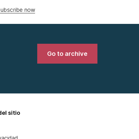
ubscribe now
Go to archive
el sitio
ivacidad