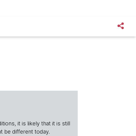
s, it is likely that it is still
t be different today.