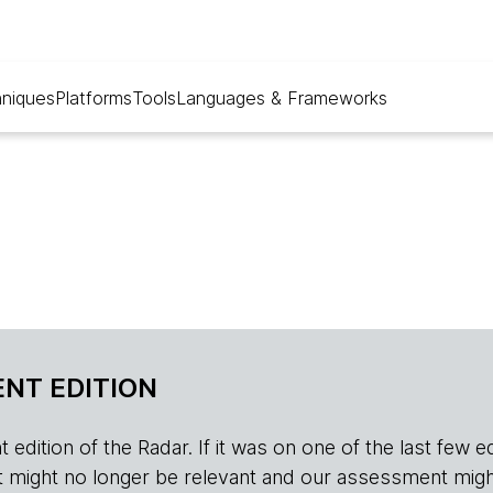
niques
Platforms
Tools
Languages & Frameworks
NT EDITION
edition of the Radar. If it was on one of the last few edition
r, it might no longer be relevant and our assessment migh