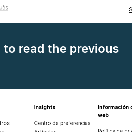
uês
S
e to read the previous
Insights
Información d
web
tros
Centro de preferencias
Política de pr
os
Artículos