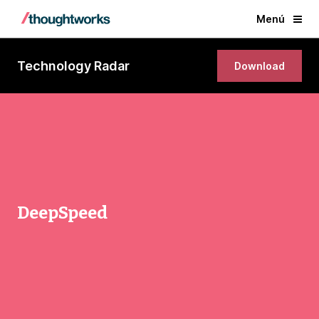
Menú
Technology Radar
Download
DeepSpeed