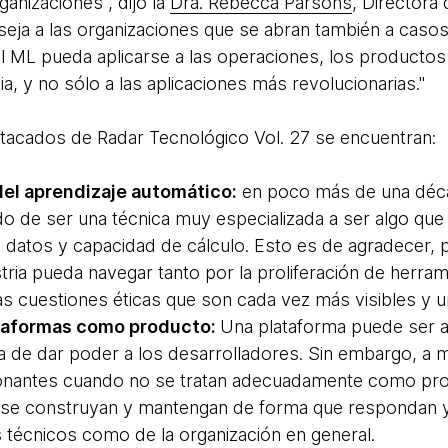
nizaciones", dijo la
Dra. Rebecca Parsons
, Directora
eja a las organizaciones que se abran también a caso
l ML pueda aplicarse a las operaciones, los productos 
ia, y no sólo a las aplicaciones más revolucionarias."
tacados de Radar Tecnológico Vol. 27 se encuentran
del aprendizaje automático:
en poco más de una décad
o de ser una técnica muy especializada a ser algo que
a datos y capacidad de cálculo. Esto es de agradecer, 
stria pueda navegar tanto por la proliferación de herra
s cuestiones éticas que son cada vez más visibles y u
ataformas como producto:
Una plataforma puede ser 
a de dar poder a los desarrolladores. Sin embargo, 
onantes cuando no se tratan adecuadamente como pro
s se construyan y mantengan de forma que respondan 
s técnicos como de la organización en general.