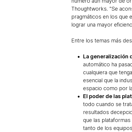
número aún mayor de orga
Thoughtworks. "Se acons
pragmáticos en los que e
lograr una mayor eficienc
Entre los temas más des
La generalización 
automático ha pasad
cualquiera que teng
esencial que la indu
espacio como por la
El poder de las pl
todo cuando se trat
resultados decepci
que las plataforma
tanto de los equipo