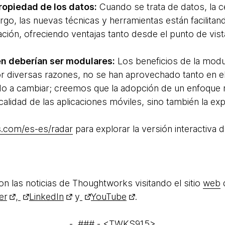
propiedad de los datos:
Cuando se trata de datos, la c
argo, las nuevas técnicas y herramientas están facilitan
zación, ofreciendo ventajas tanto desde el punto de vis
n deberían ser modulares:
Los beneficios de la modu
r diversas razones, no se han aprovechado tanto en el
o a cambiar; creemos que la adopción de un enfoque 
calidad de las aplicaciones móviles, sino también la exp
.com/es-es/radar
para explorar la versión interactiva 
n las noticias de Thoughtworks visitando el sitio
web
er
,
LinkedIn
y
YouTube
.
- ### - <TWKS915>