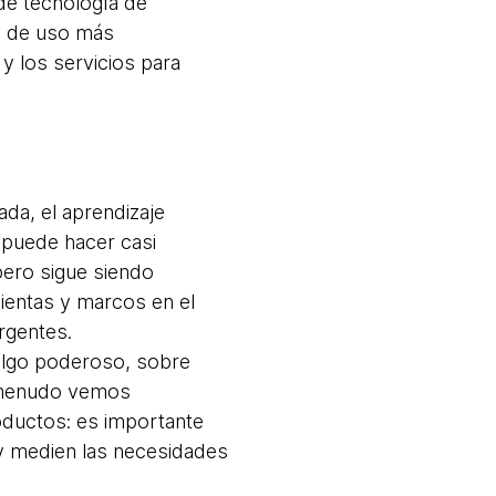
 de tecnología de
s de uso más
y los servicios para
:
a, el aprendizaje
 puede hacer casi
pero sigue siendo
mientas y marcos en el
rgentes.
algo poderoso, sobre
a menudo vemos
ductos: es importante
y medien las necesidades