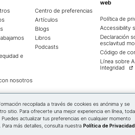
web
tros
Centro de preferencias
Política de pr
os
Artículos
Accessibility 
es
Blogs
Declaración s
rabajamos
Libros
esclavitud m
Podcasts
Código de co
 equidad e
Línea sobre 
Integridad
 con nosotros
Conecta con nosotros
nformación recopilada a través de cookies es anónima y se
tro sitio. Para ofrecerte una mejor experiencia en línea, tod
. Puedes actualizar tus preferencias en cualquier momento
© 2026 Thoughtworks, Inc.
s. Para más detalles, consulta nuestra
Política de Privacidad