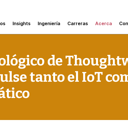
mos
Insights
Ingeniería
Carreras
Acerca
Con
nológico de Thought
ulse tanto el IoT co
ático