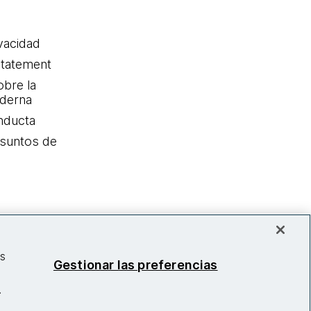
ivacidad
statement
obre la
oderna
nducta
Asuntos de
as
Gestionar las preferencias
.