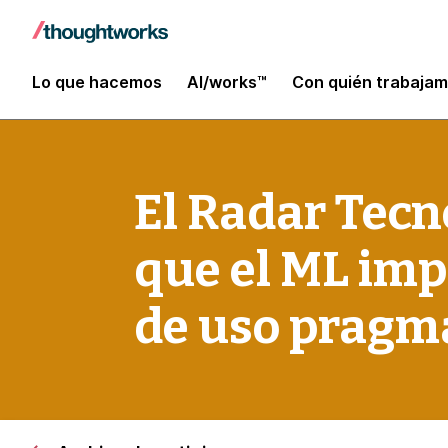
Lo que hacemos
AI/works™
Con quién trabaja
El Radar Tec
que el ML imp
de uso pragm