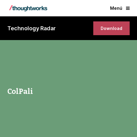
Menú
Technology Radar
Download
ColPali