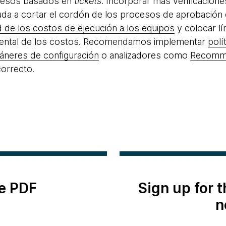
ocesos basados en
tickets
. Incorporar más verificacione
yuda a cortar el cordón de los procesos de aprobación
ad de los costos de ejecución a los equipos
y colocar lí
dental de los costos. Recomendamos implementar
polí
áneres de configuración
o analizadores como
Recomm
correcto.
e PDF
Sign up for 
n