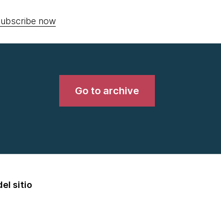
ubscribe now
Go to archive
el sitio