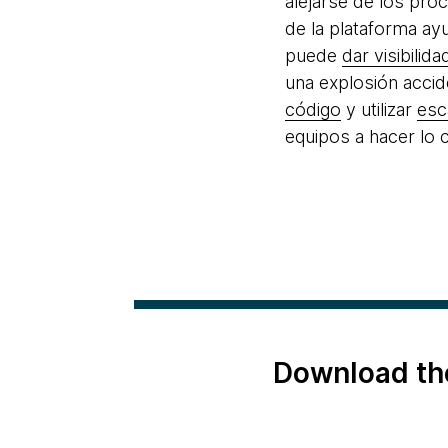
alejarse de los pr
de la plataforma a
puede
dar visibilid
una explosión acci
código
y utilizar
esc
equipos a hacer lo 
Download th