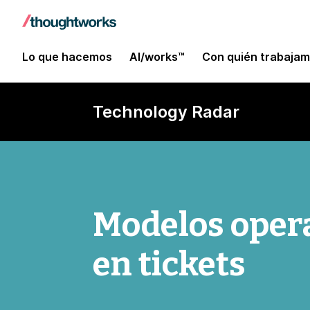
Lo que hacemos
AI/works™
Con quién trabaja
Technology Radar
Modelos oper
en tickets