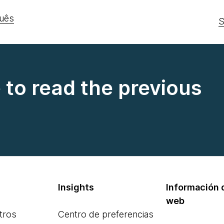
uês
S
e to read the previous
Insights
Información d
web
tros
Centro de preferencias