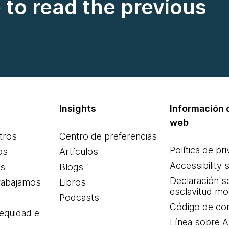
e to read the previous
Insights
Información d
web
tros
Centro de preferencias
Política de pr
os
Artículos
Accessibility 
es
Blogs
Declaración s
rabajamos
Libros
esclavitud m
Podcasts
Código de co
 equidad e
Línea sobre 