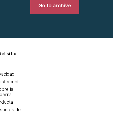
Go to archive
el sitio
ivacidad
statement
obre la
oderna
nducta
Asuntos de