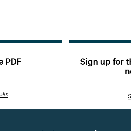
e PDF
Sign up for 
n
uês
S