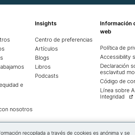
Insights
Información d
web
tros
Centro de preferencias
Política de pr
os
Artículos
Accessibility 
es
Blogs
Declaración s
rabajamos
Libros
esclavitud m
Podcasts
Código de co
 equidad e
Línea sobre 
Integridad
 con nosotros
Conecta con nosotros
nformación recopilada a través de cookies es anónima y se