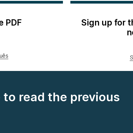
e PDF
Sign up for 
n
uês
S
e to read the previous