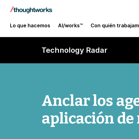
Lo que hacemos
AI/works™
Con quién trabaja
Technology Radar
Anclar los ag
aplicación de