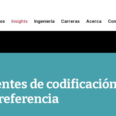
mos
Insights
Ingeniería
Carreras
Acerca
Con
entes de codificació
 referencia