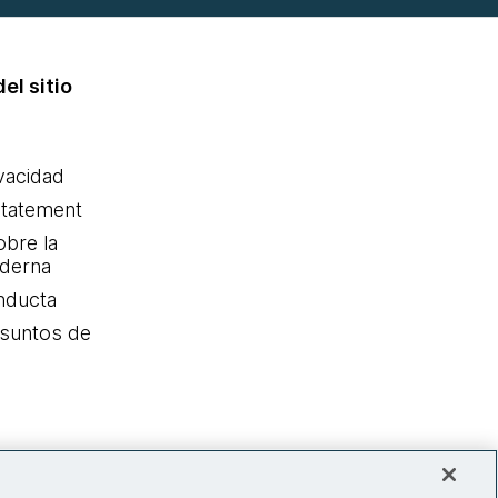
el sitio
ivacidad
statement
obre la
oderna
nducta
Asuntos de