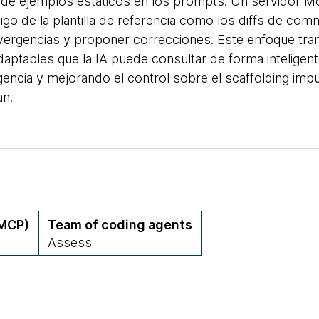
 de ejemplos estáticos en los prompts. Un servidor
Mo
go de la plantilla de referencia como los diffs de comm
vergencias y proponer correcciones. Este enfoque trans
daptables que la IA puede consultar de forma inteligen
gencia y mejorando el control sobre el scaffolding imp
an.
(MCP)
Team of coding agents
Assess