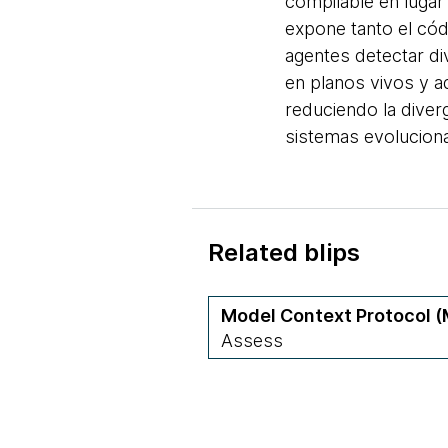
compilable en lugar
expone tanto el códi
agentes detectar di
en planos vivos y a
reduciendo la diver
sistemas evolucion
Related blips
Model Context Protocol 
Assess