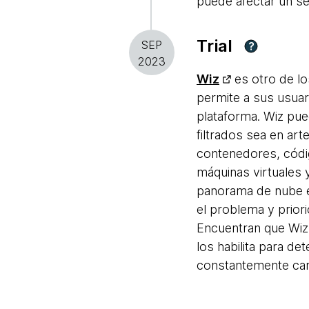
puede afectar un s
Trial
SEP
?
2023
Wiz
es otro de lo
permite a sus usuar
plataforma. Wiz pue
filtrados sea en ar
contenedores, códig
máquinas virtuales y
panorama de nube e
el problema y prior
Encuentran que Wiz
los habilita para d
constantemente ca