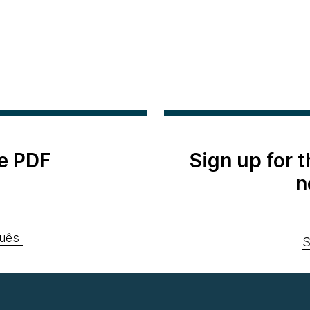
e PDF
Sign up for 
n
uês
S