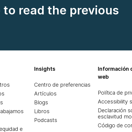
e to read the previous
Insights
Información d
web
tros
Centro de preferencias
Política de pr
os
Artículos
Accessibility 
es
Blogs
Declaración s
rabajamos
Libros
esclavitud m
Podcasts
Código de co
 equidad e