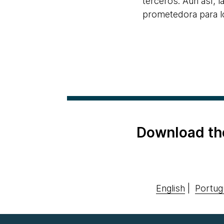
terceros. Aun así, l
prometedora para lo
Download th
English
|
Portug