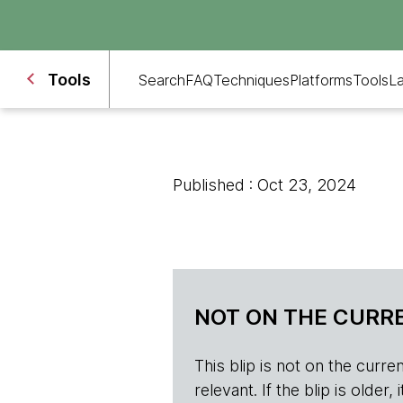
Tools
Search
FAQ
Techniques
Platforms
Tools
L
Published : Oct 23, 2024
NOT ON THE CURRE
This blip is not on the current 
relevant. If the blip is olde