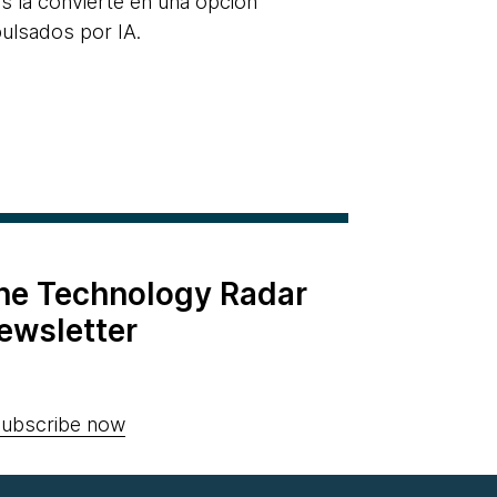
ns la convierte en una opción
lsados ​​por IA.
the Technology Radar
ewsletter
ubscribe now