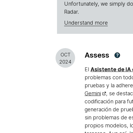
Unfortunately, we simply do
Radar.
Understand more
Assess
OCT
?
2024
El
Asistente de IA
problemas con tod
pruebas y la adhere
Gemini
, se destac
codificación para f
generación de prueb
sin problemas de es
propios modelos, l