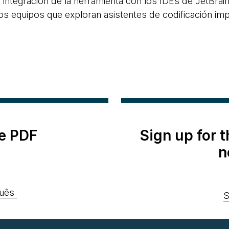
a integración de la herramienta con los IDEs de JetBrai
s equipos que exploran asistentes de codificación impu
e PDF
Sign up for 
n
uês
S