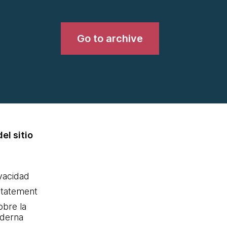
Go to archive
el sitio
ivacidad
statement
obre la
oderna