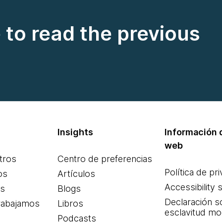
e to read the previous
Insights
Información d
web
tros
Centro de preferencias
Política de pr
os
Artículos
Accessibility 
es
Blogs
Declaración s
rabajamos
Libros
esclavitud m
Podcasts