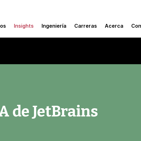
mos
Insights
Ingeniería
Carreras
Acerca
Con
A de JetBrains