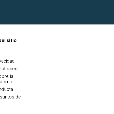
el sitio
ivacidad
statement
obre la
oderna
nducta
Asuntos de