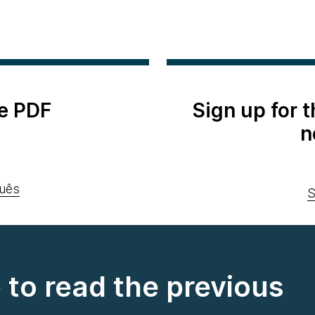
e PDF
Sign up for 
n
uês
S
e to read the previous