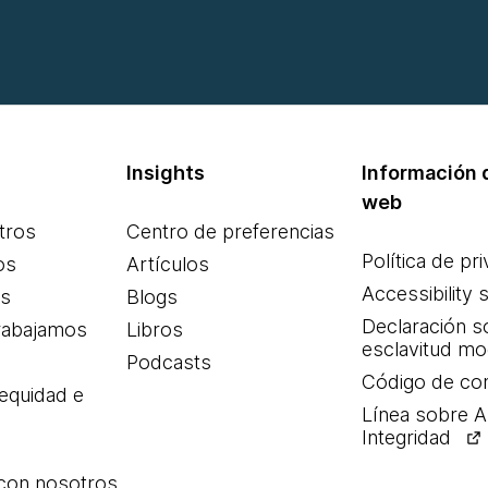
Insights
Información d
web
tros
Centro de preferencias
Política de pr
os
Artículos
Accessibility 
es
Blogs
Declaración s
rabajamos
Libros
esclavitud m
Podcasts
Código de co
 equidad e
Línea sobre 
Integridad
 con nosotros