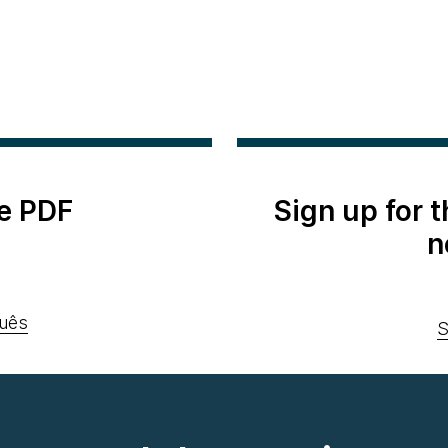
e PDF
Sign up for 
n
uês
S