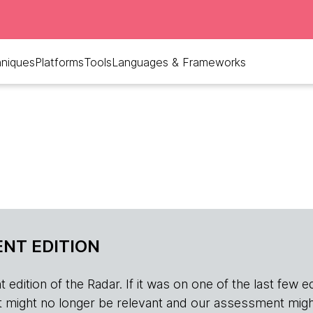
niques
Platforms
Tools
Languages & Frameworks
NT EDITION
edition of the Radar. If it was on one of the last few edition
r, it might no longer be relevant and our assessment migh