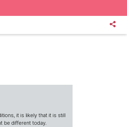
s, it is likely that it is still
t be different today.