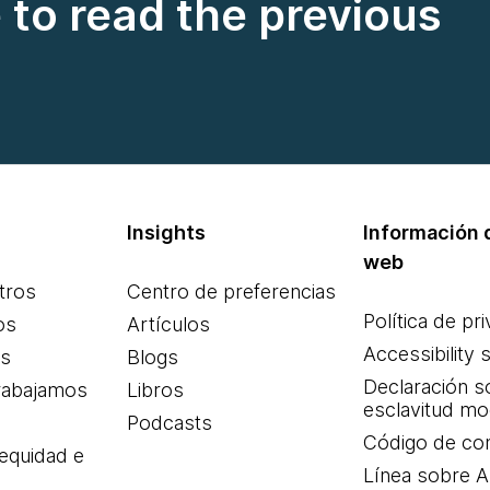
e to read the previous
Insights
Información d
web
tros
Centro de preferencias
Política de pr
os
Artículos
Accessibility 
es
Blogs
Declaración s
rabajamos
Libros
esclavitud m
Podcasts
Código de co
 equidad e
Línea sobre 