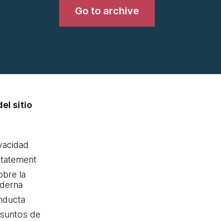
Go to archive
el sitio
ivacidad
statement
obre la
oderna
nducta
Asuntos de